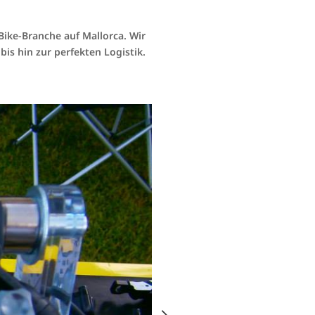
Bike-Branche auf Mallorca. Wir
bis hin zur perfekten Logistik.
Fotoshootings
Tech Talk an besonderen Locatio