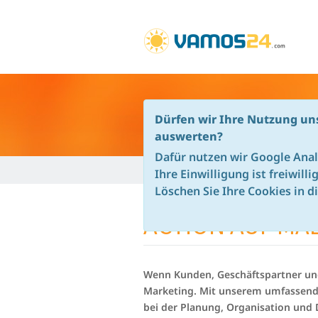
BIKE BUSINESS EVENTS
Dürfen wir Ihre Nutzung un
auswerten?
Dafür nutzen wir Google Anal
Vamos24 - de
Radsport Buisness Events 
Ihre Einwilligung ist freiwill
BIKE BUSINESS 
Löschen Sie Ihre Cookies in d
ACTION AUF MA
Wenn Kunden, Geschäftspartner und
Marketing. Mit unserem umfassende
bei der Planung, Organisation und 