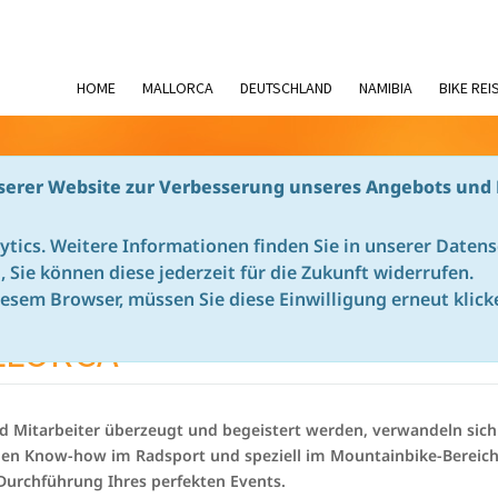
HOME
MALLORCA
DEUTSCHLAND
NAMIBIA
BIKE REI
serer Website zur Verbesserung unseres Angebots und 
ytics. Weitere Informationen finden Sie in unserer Daten
buchen | vamos24
ig, Sie können diese jederzeit für die Zukunft widerrufen.
EVENTS – ERLEBEN SIE MOUNT
iesem Browser, müssen Sie diese Einwilligung erneut klick
LLORCA
 Mitarbeiter überzeugt und begeistert werden, verwandeln sich 
n Know-how im Radsport und speziell im Mountainbike-Bereich a
Durchführung Ihres perfekten Events.