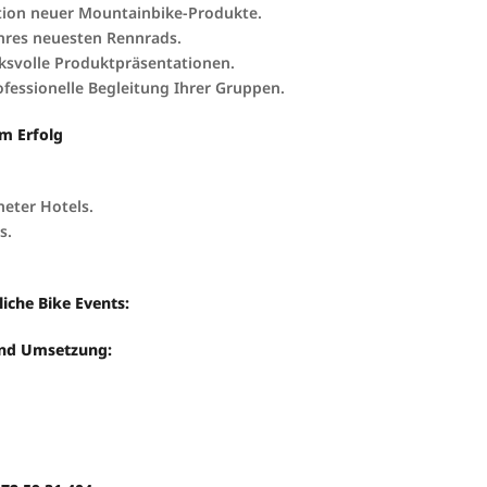
tion neuer Mountainbike-Produkte.
hres neuesten Rennrads.
ksvolle Produktpräsentationen.
ofessionelle Begleitung Ihrer Gruppen.
um Erfolg
eter Hotels.
s.
iche Bike Events:
und Umsetzung:
m