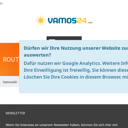
>
NAVIGATION
Dürfen wir Ihre Nutzung unserer Website zu
auswerten?
ROUTENVERLAUF
Dafür nutzen wir Google Analytics. Weitere In
Ihre Einwilligung ist freiwillig, Sie können die
Löschen Sie Ihre Cookies in diesem Browser, mü
Vamos24 - de
Namibia MTB Safari
MTB in Namibia | vamos24
NEWSLETTER
Wenn Sie Interesse an unserem Newsetter haben, können Sie sich hier mit