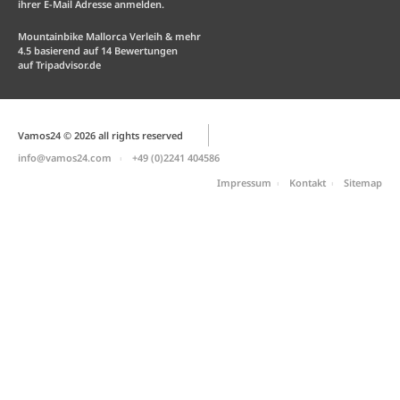
ihrer E-Mail Adresse anmelden.
Mountainbike Mallorca Verleih & mehr
4.5
basierend auf
14
Bewertungen
auf
Tripadvisor.de
Vamos24 © 2026 all rights reserved
info@vamos24.com
+49 (0)2241 404586
Impressum
Kontakt
Sitemap