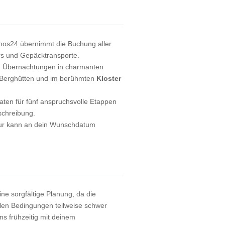
:
mos24 übernimmt die Buchung aller
rs und Gepäcktransporte.
: Übernachtungen in charmanten
in Berghütten und im berühmten
Kloster
aten für fünf anspruchsvolle Etappen
schreibung.
our kann an dein Wunschdatum
ne sorgfältige Planung, da die
len Bedingungen teilweise schwer
uns frühzeitig mit deinem