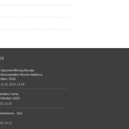
ES
Saisoneröffnung Alcudia
Mountainbike Woche Mallorca
März 2026
11.01.2026 14:59
ainbike Camp
 Oktober 2025
25 13:32
ramuntana - Das
25 14:13