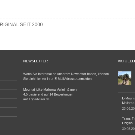
IGINAL SEIT 2000
NEWSLETTER
AKTUELL
Wenn Sie Interesse an unserem Newsetter haben, können
Sie sich hier mit ihrer E-Mail Adresse anmelden.
Mountainbike Mallorca Verleih & mehr
4.5
basierend auf
14
Bewertungen
E-Mount
auf
Tripadvisor.de
Mallorca
23.06.20
Trans T
Original
30.05.20