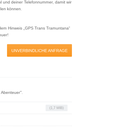
 und deiner Telefonnummer, damit wir
ellen können.
 dem Hinweis „GPS Trans Tramuntana“
euer!
UNVERBINDLICHE ANFRAGE
s Abenteuer".
(1,7 MIB)