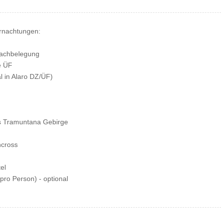
ernachtungen:
fachbelegung
e ÜF
l in Alaro DZ/ÜF)
s Tramuntana Gebirge
ncross
el
pro Person) - optional