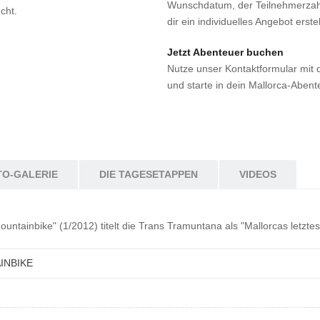
Wunschdatum, der Teilnehmerzahl
cht.
dir ein individuelles Angebot erst
Jetzt Abenteuer buchen
Nutze unser Kontaktformular mit
und starte in dein Mallorca-Abent
TO-GALERIE
DIE TAGESETAPPEN
VIDEOS
untainbike" (1/2012) titelt die Trans Tramuntana als "Mallorcas letzte
INBIKE