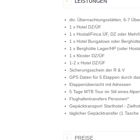
LEISTUNGEN
div. Übernachtungsstätten; 6-7 Üb
1 x Hotel DZ/ÜF
1 x Hostal/Finca ÜF, DZ oder Mehr
1 x Hotel Bungalows oder Berghütt
1 x Berghütte Lager/HP (oder Hosta
1 x Kloster DZ/ÜF
1-2 x Hotel DZ/ÜF
Sicherungsschein der R & V
GPS Daten für 5 Etappen durch da
Etappenübersicht mit Adressen
5 Tage MTB Tour im Stil eines Alpe
Flughafentransfers Personen*
Gepäcktransport Starthotel - Zielhot
täglicher Gepäcktransfer (1 Tasche 
PREISE