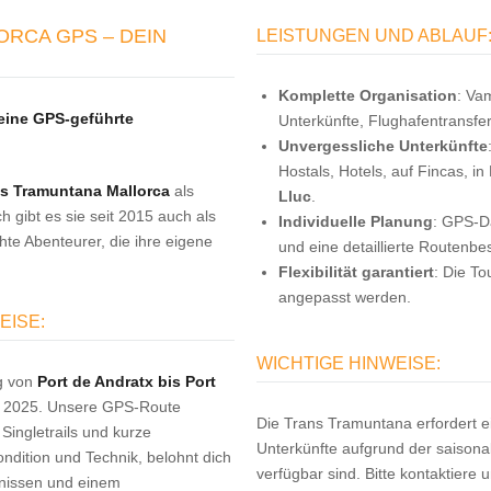
RCA GPS – DEIN
LEISTUNGEN UND ABLAUF
Komplette Organisation
: Va
 eine GPS-geführte
Unterkünfte, Flughafentransfe
Unvergessliche Unterkünfte
Hostals, Hotels, auf Fincas, 
s Tramuntana Mallorca
als
Lluc
.
h gibt es sie seit 2015 auch als
Individuelle Planung
: GPS-D
hte Abenteurer, die ihre eigene
und eine detaillierte Routenbe
Flexibilität garantiert
: Die T
angepasst werden.
EISE:
WICHTIGE HINWEISE:
g von
Port de Andratx bis Port
in 2025. Unsere GPS-Route
Die Trans Tramuntana erfordert ei
Singletrails und kurze
Unterkünfte aufgrund der saisona
ondition und Technik, belohnt dich
verfügbar sind. Bitte kontaktiere 
nissen und einem