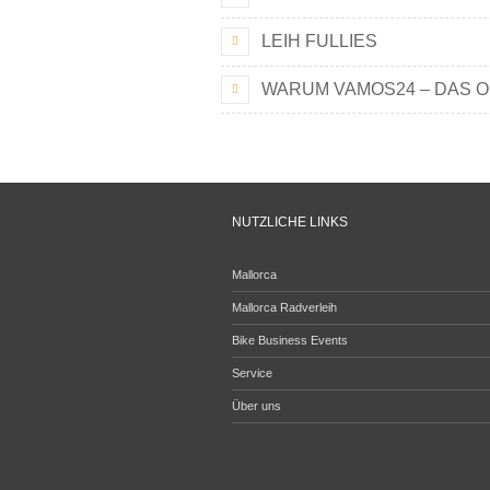
LEIH FULLIES
WARUM VAMOS24 – DAS OR
NÜTZLICHE LINKS
Mallorca
Mallorca Radverleih
Bike Business Events
Service
Über uns