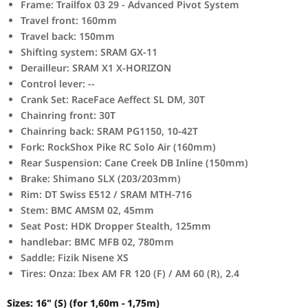
Frame: Trailfox 03 29 - Advanced Pivot System
Travel front: 160mm
Travel back: 150mm
Shifting system: SRAM GX-11
Derailleur: SRAM X1 X-HORIZON
Control lever: --
Crank Set: RaceFace Aeffect SL DM, 30T
Chainring front: 30T
Chainring back: SRAM PG1150, 10-42T
Fork: RockShox Pike RC Solo Air (160mm)
Rear Suspension: Cane Creek DB Inline (150mm)
Brake: Shimano SLX (203/203mm)
Rim: DT Swiss E512 / SRAM MTH-716
Stem: BMC AMSM 02, 45mm
Seat Post: HDK Dropper Stealth, 125mm
handlebar: BMC MFB 02, 780mm
Saddle: Fizik Nisene XS
Tires: Onza: Ibex AM FR 120 (F) / AM 60 (R), 2.4
Sizes: 16" (S) (for 1,60m - 1,75m)