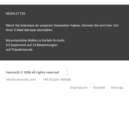
NEWSLETTER
Wenn Sie Interesse an unserem Newsetter haben, können Sie sich hier mit
ihrer E-Mail Adresse anmelden.
Mountainbike Mallorca Verleih & mehr
4.5
basierend auf
14
Bewertungen
auf
Tripadvisor.de
Vamos24 © 2026 all rights reserved
info@vamos24.com
+49 (0)2241 404586
Impressum
Kontakt
Sitemap