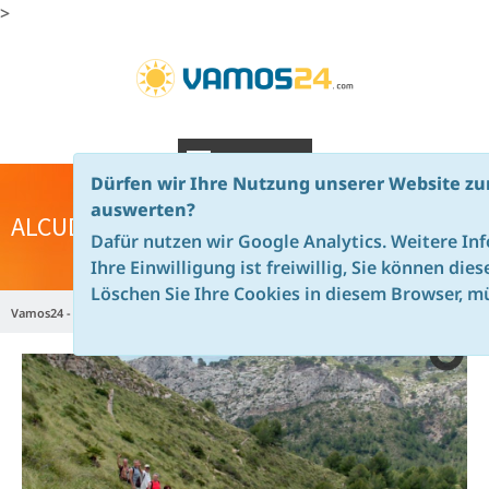
>
NAVIGATION
Dürfen wir Ihre Nutzung unserer Website zu
auswerten?
ALCUDIA HIKING WEEK
Dafür nutzen wir Google Analytics. Weitere In
Ihre Einwilligung ist freiwillig, Sie können die
Löschen Sie Ihre Cookies in diesem Browser, mü
Vamos24 - en
Majorca
Hiking & Trekking Holidays
Alcudia Hiking Week