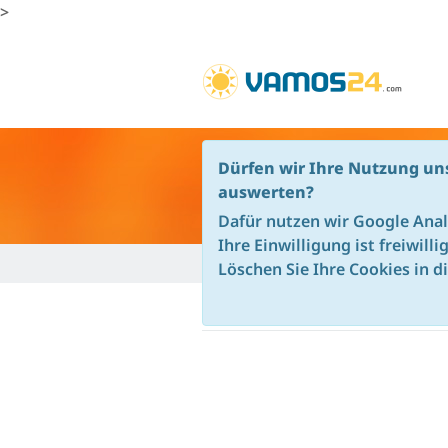
>
Dürfen wir Ihre Nutzung un
LEIHRAD DETAILANSICH
auswerten?
Dafür nutzen wir Google Anal
Ihre Einwilligung ist freiwill
Vamos24 - de
Mallorca
Mallorca Radver
Löschen Sie Ihre Cookies in d
BOTTECCHIA GR