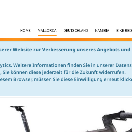
HOME
MALLORCA
DEUTSCHLAND
NAMIBIA
BIKE REI
serer Website zur Verbesserung unseres Angebots und 
T
ytics. Weitere Informationen finden Sie in unserer Daten
ig, Sie können diese jederzeit für die Zukunft widerrufen.
leih
Leihräder Übersicht
Bottecchia Gravel Carbon SH GRX600
iesem Browser, müssen Sie diese Einwilligung erneut klick
AVEL CARBON SH GRX600