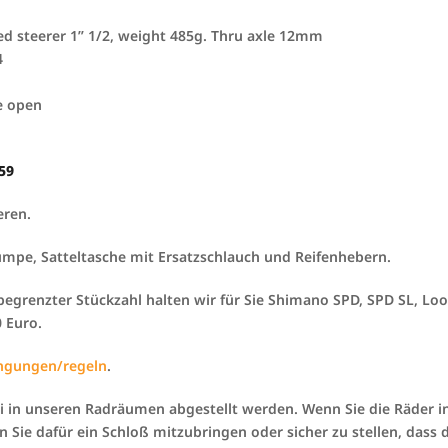
d steerer 1” 1/2, weight 485g. Thru axle 12mm
4
e open
59
eren.
Pumpe, Satteltasche mit Ersatzschlauch und Reifenhebern.
begrenzter Stückzahl halten wir für Sie Shimano SPD, SPD SL, Lo
 Euro.
ngungen/regeln
.
i in unseren Radräumen abgestellt werden. Wenn Sie die Räder 
en Sie dafür ein Schloß mitzubringen oder sicher zu stellen, das